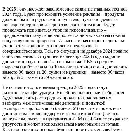
В 2025 году нас ждет закономерное развитие главных трендов
2024 года. Будет происходить усиление рекламы – продукты
должны быть перед очами покупателя, нужно выделяться
посреди соперников и верно завлекать внимание. Будет
продолжать повышаться упор на персонализацию –
предложения станут еще наиболее точными, включая советы
сопутствующих продуктов. А высочайшая скорость доставки
становится эталоном, что просит предстоящего
совершенствования. Так, по ситуации на декабрь 2024 года по
сопоставлению с ситуацией на декабрь 2023 года скорость
доставки продуктов до 1-го и такого же ПВЗ в среднем
выросла наиболее чем на 10 часов: платьица стали доставлять
заместо 36 часов за 26, сумки и наушники – заместо 36 часов
за 25, лего – заместо 39 часов за 25.
Не считая того, основным трендом 2025 года станут
налоговые конфигурации. Новейшие налоговые требования
будут замедлять рост средних продавцов, заставляя их
выбирать меж оптимизацией действий и попыткой
расширяться до большого бизнеса. У больших игроков есть
достоинства в виде поддержки от маркетплейсов (личные
менеджеры, льготы в продвижении). Малый бизнес сохраняет
упругость и может воспользоваться налоговыми льготами.
Как итог, средних игроков будет становиться меньше: будут