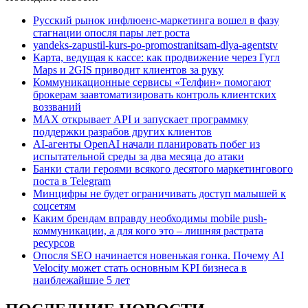
Русский рынок инфлюенс-маркетинга вошел в фазу
стагнации опосля пары лет роста
yandeks-zapustil-kurs-po-promostranitsam-dlya-agentstv
Карта, ведущая к кассе: как продвижение через Гугл
Maps и 2GIS приводит клиентов за руку
Коммуникационные сервисы «Телфин» помогают
брокерам заавтоматизировать контроль клиентских
воззваний
MAX открывает API и запускает программку
поддержки разрабов других клиентов
AI-агенты OpenAI начали планировать побег из
испытательной среды за два месяца до атаки
Банки стали героями всякого десятого маркетингового
поста в Telegram
Минцифры не будет ограничивать доступ малышей к
соцсетям
Каким брендам вправду необходимы mobile push-
коммуникации, а для кого это – лишняя растрата
ресурсов
Опосля SEO начинается новенькая гонка. Почему AI
Velocity может стать основным KPI бизнеса в
наиблежайшие 5 лет