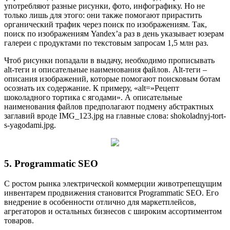
употребляют разные рисунки, фото, инфографику. Но не
только лишь для этого: они также помогают прирастить
органический трафик через поиск по изображениям. Так,
поиск по изображениям Yandex’а раз в день указывает юзерам
галереи с продуктами по текстовым запросам 1,5 млн раз.
Чтоб рисунки попадали в выдачу, необходимо прописывать
alt-теги и описательные наименования файлов. Alt-теги –
описания изображений, которые помогают поисковым ботам
осознать их содержание. К примеру, «alt=»Рецепт
шоколадного тортика с ягодами». А описательные
наименования файлов предполагают подмену абстрактных
заглавий вроде IMG_123.jpg на главные слова: shokoladnyj-tort-
s-yagodami.jpg.
5. Programmatic SEO
С ростом рынка электрической коммерции животрепещущим
инвентарем продвижения становится Programmatic SEO. Его
внедрение в особенности отлично для маркетплейсов,
агрегаторов и остальных бизнесов с широким ассортиментом
товаров.