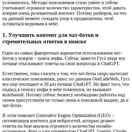
усложнилось. Методы поисковиков стали умнее и сейчас
учитывают огромное количество характеристик, чтоб давать
юзерам очень релевантный контент. Потому разберем, на что
на данный момент созодать упор в продвижении, чтоб
оставаться видимым в вебе.
1. Улучшить контент для чат-ботов и
стремительных ответов в поиске
Один из самых фаворитных вариантов использования чат-
ботов у юзеров – поиск инфы. Сейчас заместо Гугл люди все
почаще отыскивают ответы на свои вопросцы в ChatGPT.
Естественно, пока гласить о том, что чат-боты скоро вытеснят
классические поисковики, рано: по данным OneLittleWeb, Гугл
все еще посещают в 26 раз почаще ChatGPT. Но факт того, что
подход к поиску инфы в вебе поменялся, не вызывает
колебаний. Потому сейчас бизнесу необходимо работать над
своим присутствием не только лишь в поисковой выдаче, да и
чат-ботах.
В этом поможет Generative Engine Optimization (GEO) –
оптимизация контента для нейросетей, которые делают
ответы на базе анализа огромного количества онлайн-
источников. Речь о уже упомянутом ChatGPT, Gemini, Claude