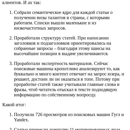
клиентов. И ах так:
Собрали семантическое ядро для каждой статьи о
получении визы талантов в страны, с которыми
работаем. Списки вышли маленькие и из
низкочастотных запросов.
Проработали структуру статей. При написании
заголовков и подзаголовков ориентировались на
собранные запросы – благодаря этому шансы на
высочайшие позиции в выдаче увеличиваются.
Проработали экспертность материалов. Сейчас
поисковые машины кропотливо анализируют то, как
буквально и много контент отвечает на запрос юзера, и
решают, достоин ли он оказаться в топе. Потому при
проработке статей также учитывали главные слова и
фразы, чтоб читатель отыскал в тексте подходящую
информацию по собственному вопросцу.
Какой итог:
Получили 726 просмотров из поисковых машин Гугл и
Yandex.
Статьи принесли агентству 11 мотивированных лида,