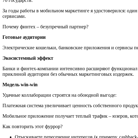
70 государств.
За годы работы в мобильном маркетинге я удостоверился: один
сервисами.
Почему финтех – безупречный партнер?
Готовые аудитории
Электрические кошельки, банковские приложения и сервисы п
Экосистемный эффект
Банки и финтех-компании интенсивно расширяют функционал с
приклнной аудитории без обычных маркетинговых издержек.
Модель win-win
Удачные коллаборации строятся на обоюдной выгоде:
Платежная система увеличивает ценность собственного продукт
Мобильное приложение получает теплый трафик – юзеров, кот
Как повторить этот фуррор?
Отыскиваете пересечение интересов (к примеру, cashback