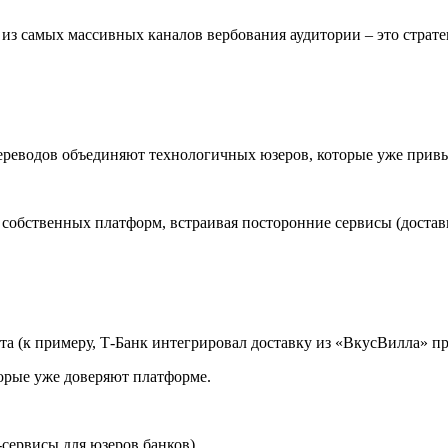
 из самых массивных каналов вербования аудитории – это страт
ереводов объединяют технологичных юзеров, которые уже прив
обственных платформ, встраивая посторонние сервисы (доставк
а (к примеру, Т-Банк интегрировал доставку из «ВкусВилла» пр
орые уже доверяют платформе.
-сервисы для юзеров банков).