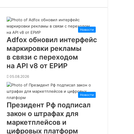
г
л
»
з
а
Новости
к
Adfox обновил интерфейс
а
маркировки рекламы
н
ч
в связи с переходом
и
на API v8 от ЕРИР
в
а
05.08.2026
е
т
с
Новости
я
Президент Рф подписал
:
н
закон о штрафах для
а
маркетплейсов и
з
цифровых платформ
а