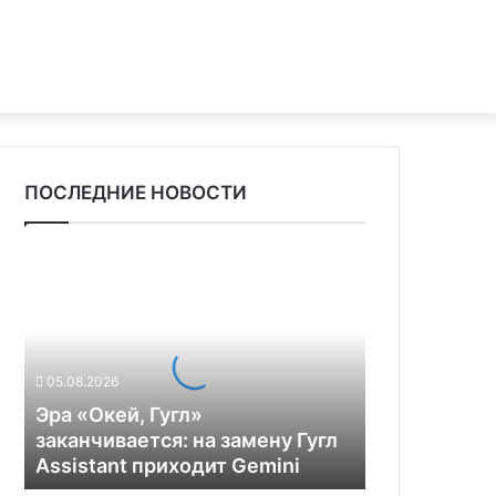
ПОСЛЕДНИЕ НОВОСТИ
Э
р
а
«
О
к
05.08.2026
е
Эра «Окей, Гугл»
й
заканчивается: на замену Гугл
,
Assistant приходит Gemini
Г
у