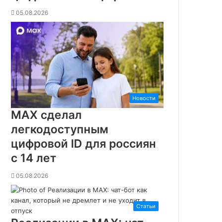
м
05.08.2026
е
н
у
Г
у
г
л
A
s
Новости
s
MAX сделал
i
легкодоступным
s
t
цифровой ID для россиян
a
с 14 лет
n
t
05.08.2026
п
р
и
Статьи
х