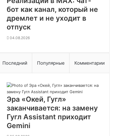
Реализации в MAX: чат-
о
д
бот как канал, который не
и
дремлет и не уходит в
т
отпуск
G
e
04.08.2026
m
i
n
i
Последний
Популярные
Комментарии
Эра «Окей, Гугл»
заканчивается: на замену
Гугл Assistant приходит
Gemini