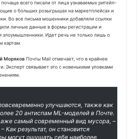
 почаще всего писали от лица узнаваемых ритейл-
ующие о больших розыгрышах на маркетплейсах и
ки. Во все письма мошенники добавляли ссылки
дили личные данные в формы регистрации и
и злоумышленники. Идет речь не только лишь о
м картам.
й Моряков
Почты Mail отмечает, что в крайнее
и. Эксперт связывает это с новенькими уловками
енениям.
повсевременно улучшаются, также как
олее 20 антиспам ML-моделей в Почте.
 даже самый современный вид мусора, –
 Как результат, он становится
ры могут ощущать себя наиболее