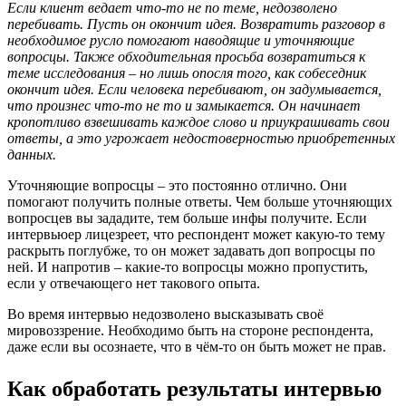
Если клиент ведает что-то не по теме, недозволено
перебивать. Пусть он окончит идея. Возвратить разговор в
необходимое русло помогают наводящие и уточняющие
вопросцы. Также обходительная просьба возвратиться к
теме исследования – но лишь опосля того, как собеседник
окончит идея. Если человека перебивают, он задумывается,
что произнес что-то не то и замыкается. Он начинает
кропотливо взвешивать каждое слово и приукрашивать свои
ответы, а это угрожает недостоверностью приобретенных
данных.
Уточняющие вопросцы – это постоянно отлично. Они
помогают получить полные ответы. Чем больше уточняющих
вопросцев вы зададите, тем больше инфы получите. Если
интервьюер лицезреет, что респондент может какую-то тему
раскрыть поглубже, то он может задавать доп вопросцы по
ней. И напротив – какие-то вопросцы можно пропустить,
если у отвечающего нет такового опыта.
Во время интервью недозволено высказывать своё
мировоззрение. Необходимо быть на стороне респондента,
даже если вы осознаете, что в чём-то он быть может не прав.
Как обработать результаты интервью