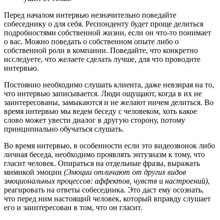
Перед началом интервью незначительно поведайте
собеседнику о для себя. Респонденту будет проще делиться
подробностями собственной жизни, если он что-то понимает
о вас. Можно поведать о собственном опыте либо о
собственной роли в компании. Поведайте, что конкретно
исследуете, что желаете сделать лучше, для что проводите
интервью.
Постоянно необходимо слушать клиента, даже невзирая на то,
что интервью записывается. Люди ощущают, когда в их не
заинтересованы, замыкаются и не желают ничем делиться. Во
время интервью мы ведем беседу с человеком, хоть какое
слово может увести диалог в другую сторону, потому
принципиально обучаться слушать.
Во время интервью, в особенности если это видеозвонок либо
личная беседа, необходимо проявлять энтузиазм к тому, что
гласит человек. Опираться на отдельные фразы, выражать
мимикой эмоции
(Эмоции отличают от других видов
эмоциональных процессов: аффектов, чувств и настроений)
,
реагировать на ответы собеседника. Это даст ему осознать,
что перед ним настоящий человек, который вправду слушает
его и заинтересован в том, что он гласит.