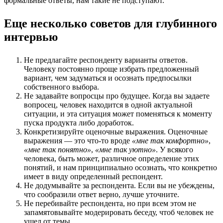
формальные ответы, нам такие не подступают.
Еще несколько советов для глубинного
интервью
Не предлагайте респонденту варианты ответов.
Человеку постоянно проще избрать предложенный
вариант, чем задуматься и осознать предпосылки
собственного выбора.
Не задавайте вопросцы про будущее. Когда вы задаете
вопросец, человек находится в одной актуальной
ситуации, и эта ситуация может поменяться к моменту
пуска продукта либо доработок.
Конкретизируйте оценочные выражения. Оценочные
выражения — это что-то вроде
«мне так комфортно»
,
«мне так понятно»
,
«мне так уютно»
. У всякого
человека, быть может, различное определение этих
понятий, и нам принципиально осознать, что конкретно
имеет в виду определенный респондент.
Не додумывайте за респондента. Если вы не убеждены,
что сообразили ответ верно, лучше уточните.
Не перебивайте респондента, но при всем этом не
запамятовывайте модерировать беседу, чтоб человек не
ушел от темы.