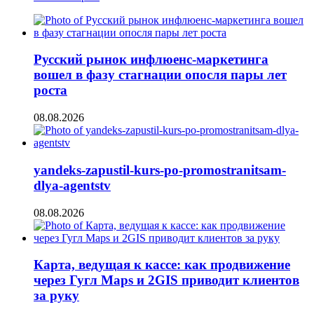
Русский рынок инфлюенс-маркетинга
вошел в фазу стагнации опосля пары лет
роста
08.08.2026
yandeks-zapustil-kurs-po-promostranitsam-
dlya-agentstv
08.08.2026
Карта, ведущая к кассе: как продвижение
через Гугл Maps и 2GIS приводит клиентов
за руку