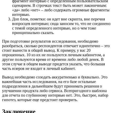
фрагмент интервью с определенным пользовательским
сценарием. В строчках текст быть может лаконичным:
«да» либо «нет» – либо содержать огромные фрагменты
интервью.
Доп блок, пометки: он идет вне скрипта, вне перечня
вопросцев интервью; сюда заносим то, что не соединено
с темой определенного интервью, но о чем тоже
принципиально сказать.
При подготовке результатов исследования, необходимо
разобраться, сколько респондентов отвечает идиентично – это
стоит вынести в общий вывод. К примеру, у вас 20
опрошенных. 10 из их не пользуются личным кабинетом, а
другие пользуются время от времени либо любой денек. В
этом случае в общем выводе придется указать, что большая
часть юзеров не входит в личный кабинет.
Вывод необходимо созодать аккуратненько и буквально. Это
важнейшая часть исследования, на его базе остальные
подразделения в дальнейшем будут принимать решения о
улучшении продукта либо сервиса. Всепригодного шаблона
для отчета по глубинному интервью нет. Это, быстрее, набор
гипотез, которые еще предстоит проверить.
Заключение