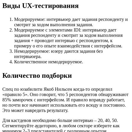
Виды UX-тестирования
Модерируемое: интервьюер дает задания респонденту и
смотрит за ходом выполнения задания.
Модерируемое с элементами IDI: интервьюер дает
задания респонденту и смотрит за ходом выполнения
задания + проводит интервью с респондентом, к
примеру о его опыте взаимодействия с интерфейсом.
Немодерируемое: юзеру даются задания без
интервьюера.
Количественное немодерируемое.
Количество подборки
Спец по юзабилити Якоб Нильсен когда-то определил
«правило 5». Оно говорит, что 5 респондентов обнаруживают
85% заморочек с интерфейсом. И правило вправду работает,
но почти все начинают использовать его всюду и постоянно.
Это может навредить результату.
Для кастдевов необходимо больше интервью – 20, 40, 50.
Сегментируйте аудиторию, в любом секторе изберите как
минимум 2–3 представителей с различным опытом.