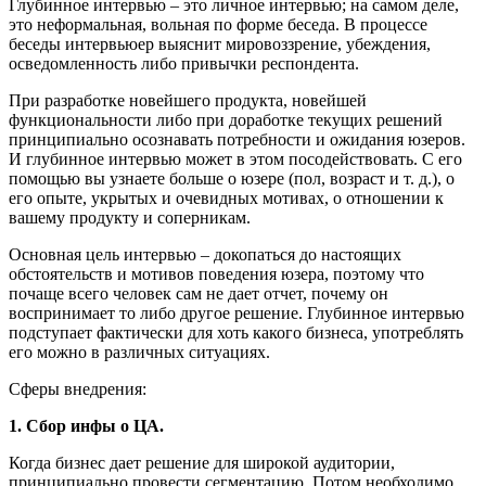
Глубинное интервью – это личное интервью; на самом деле,
это неформальная, вольная по форме беседа. В процессе
беседы интервьюер выяснит мировоззрение, убеждения,
осведомленность либо привычки респондента.
При разработке новейшего продукта, новейшей
функциональности либо при доработке текущих решений
принципиально осознавать потребности и ожидания юзеров.
И глубинное интервью может в этом посодействовать. С его
помощью вы узнаете больше о юзере (пол, возраст и т. д.), о
его опыте, укрытых и очевидных мотивах, о отношении к
вашему продукту и соперникам.
Основная цель интервью – докопаться до настоящих
обстоятельств и мотивов поведения юзера, поэтому что
почаще всего человек сам не дает отчет, почему он
воспринимает то либо другое решение. Глубинное интервью
подступает фактически для хоть какого бизнеса, употреблять
его можно в различных ситуациях.
Сферы внедрения:
1. Сбор инфы о ЦА.
Когда бизнес дает решение для широкой аудитории,
принципиально провести сегментацию. Потом необходимо