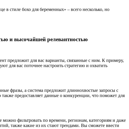
е в стиле бохо для беременных» – всего несколько, но
стью и высочайшей релевантностью
ент предложит для вас варианты, связанные с ним. К примеру,
уют для вас поточнее настроить стратегию и охватить
авные фразы, а система предложит длиннохвостые запросы с
b также предоставляет данные о конкуренции, что поможет для
е можно фильтровать по времени, регионам, категориям и даже
тий, также какие из их стают трендами. Вы сможете ввести