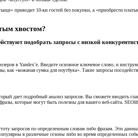
ице» приводит 10-ки гостей без покупки, а «приобрести платьиц
атым хвостом?
действуют подобрать запросы с низкой конкурентн
юзеров в Yandex’е. Введите основное ключевое слово, и инструм
ы, как «кожаная сумка для ноутбука». Такие запросы посодейств
оторый дает подробный анализ запросов. Вы сможете вводить гл
разы, которые могут быть полезны для вашего веб-сайта. SEOli
тоту запросов по определенным словам либо фразам. Эти данны
 популярны в различные сезоны либо во время определенных собы