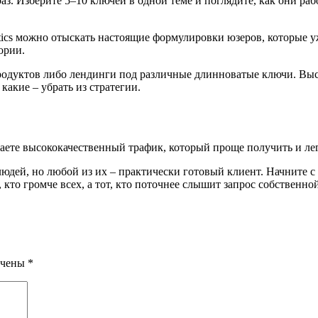
раз. Изберите 5–10 ключей в одной теме и поглядите, как они ра
tics можно отыскать настоящие формулировки юзеров, которые уж
ории.
продуктов либо лендинги под различные длинноватые ключи. Выс
какие – убрать из стратегии.
аете высококачественный трафик, который проще получить и лег
ше людей, но любой из их – практически готовый клиент. Начните
, кто громче всех, а тот, кто поточнее слышит запрос собственно
ечены
*