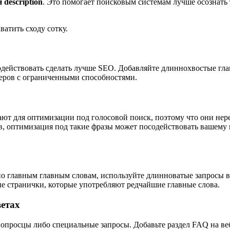
description
. Это помогает поисковым системам лучше осознать
ватить сходу сотку.
действовать сделать лучше SEO. Добавляйте длиннохвостые глав
зеров с ограниченными способностями.
ют для оптимизации под голосовой поиск, поэтому что они нер
 оптимизация под такие фразы может посодействовать вашему к
 по главным главным словам, используйте длинноватые запросы 
е странички, которые употребляют редчайшие главные слова.
ветах
просцы либо специальные запросы. Добавьте раздел FAQ на веб-