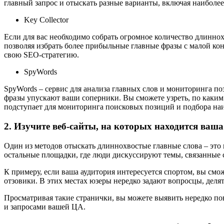
главный запрос и отыскать разные варианты, включая наиболе
Key Collector
Если для вас необходимо собрать огромное количество длиннох
позволяя избрать более прибыльные главные фразы с малой ко
свою SEO-стратегию.
SpyWords
SpyWords – сервис для анализа главных слов и мониторинга по
фразы упускают ваши соперники. Вы сможете узреть, по каким
подступает для мониторинга поисковых позиций и подбора на
2. Изучите веб-сайты, на которых находится ваш
Один из методов отыскать длиннохвостые главные слова – это 
остальные площадки, где люди дискуссируют темы, связанные 
К примеру, если ваша аудитория интересуется спортом, вы смо
отзовики. В этих местах юзеры нередко задают вопросцы, деля
Просматривая такие странички, вы можете выявить нередко по
и запросами вашей ЦА.