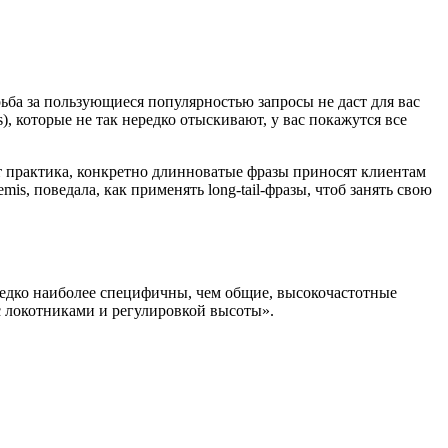
ба за пользующиеся популярностью запросы не даст для вас
), которые не так нередко отыскивают, у вас покажутся все
т практика, конкретно длинноватые фразы приносят клиентам
s, поведала, как применять long-tail-фразы, чтоб занять свою
нередко наиболее специфичны, чем общие, высокочастотные
 с локотниками и регулировкой высоты».