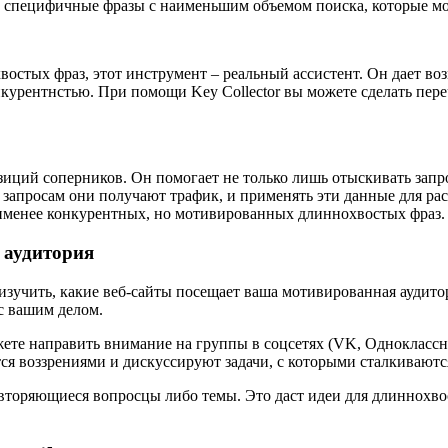
е специфичные фразы с наименьшим объемом поиска, которые мо
востых фраз, этот инструмент – реальный ассистент. Он дает во
нкурентнстью. При помощи Key Collector вы можете сделать пер
зиций соперников. Он помогает не только лишь отыскивать запр
 запросам они получают трафик, и применять эти данные для р
именее конкурентных, но мотивированных длиннохвостых фраз.
а аудитория
изучить, какие веб-сайты посещает ваша мотивированная аудито
с вашим делом.
жете направить внимание на группы в соцсетях (VK, Одноклассн
тся воззрениями и дискуссируют задачи, с которыми сталкиваютс
вторяющиеся вопросцы либо темы. Это даст идеи для длиннохво