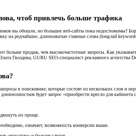
ова, чтоб привлечь больше трафика
ников вы обошли, но большие веб-сайты пока недостижимы? Борь
вку на редчайшие, длинноватые главные слова (long-tail keywords
ют больше продаж, чем высокочастотные запросы. Как указывае
 Злата Гвоздева, GURU SEO-специалист рекламного агентства Demi
ова?
о запросы в поисковике, которые состоят из нескольких слов и 
, длиннохвостым будет запрос «приобрести кресло для кабинета
одвинуть их проще.
необходимо, означает, возможность конверсии выше.
одов «впустую» и больше сделок.