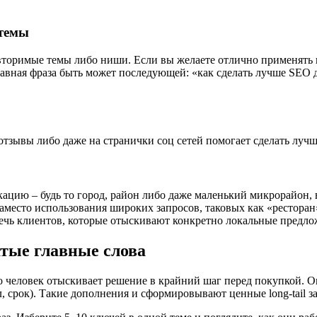
 темы
торимые темы либо ниши. Если вы желаете отлично применять и
тавная фраза быть может последующей: «как сделать лучше SEO д
тзывы либо даже на странички соц сетей помогает сделать лучш
ацию – будь то город, район либо даже маленький микрорайон,
есто использования широких запросов, таковых как «ресторан»,
лечь клиентов, которые отыскивают конкретно локальные предло
атые главные слова
то человек отыскивает решение в крайний шаг перед покупкой. Он 
ал, срок). Такие дополнения и сформировывают ценные long-tail з