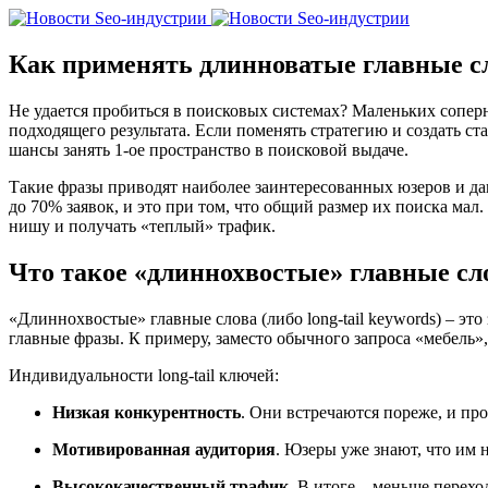
Как применять длинноватые главные сл
Не удается пробиться в поисковых системах? Маленьких сопер
подходящего результата. Если поменять стратегию и создать ста
шансы занять 1-ое пространство в поисковой выдаче.
Такие фразы приводят наиболее заинтересованных юзеров и да
до 70% заявок, и это при том, что общий размер их поиска мал.
нишу и получать «теплый» трафик.
Что такое «длиннохвостые» главные сл
«Длиннохвостые» главные слова (либо long-tail keywords) – эт
главные фразы. К примеру, заместо обычного запроса «мебель»
Индивидуальности long-tail ключей:
Низкая конкурентность
. Они встречаются пореже, и пр
Мотивированная аудитория
. Юзеры уже знают, что им 
Высококачественный трафик
. В итоге – меньше перех