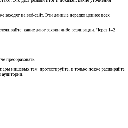
ботают. Это даст резвый итог и покажет, какие уточнения
е заходят на веб-сайт. Эти данные нередко ценнее всех
леживайте, какие дают заявки либо реализации. Через 1–2
че преобразовать.
 с пары нишевых тем, протестируйте, и только позже расширяйте
й аудитории.