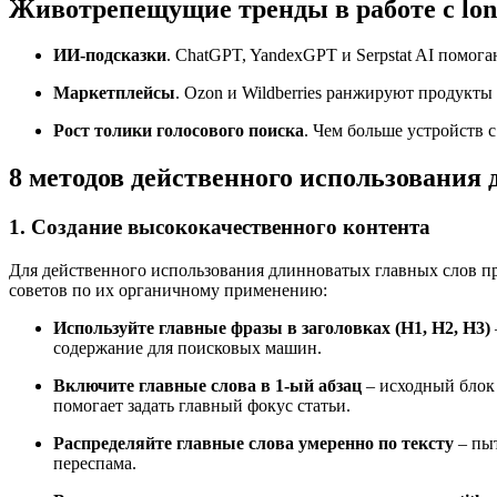
Животрепещущие тренды в работе с long
ИИ-подсказки
. ChatGPT, YandexGPT и Serpstat AI помог
Маркетплейсы
. Ozon и Wildberries ранжируют продукты 
Рост толики голосового поиска
. Чем больше устройств 
8 методов действенного использования
1. Создание высококачественного контента
Для действенного использования длинноватых главных слов при
советов по их органичному применению:
Используйте главные фразы в заголовках (H1, H2, H3)
содержание для поисковых машин.
Включите главные слова в 1-ый абзац
– исходный блок
помогает задать главный фокус статьи.
Распределяйте главные слова умеренно по тексту
– пыт
переспама.