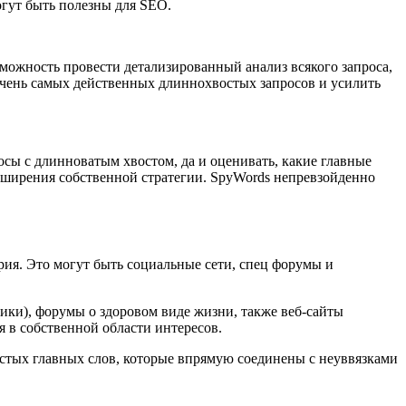
гут быть полезны для SEO.
зможность провести детализированный анализ всякого запроса,
ечень самых действенных длиннохвостых запросов и усилить
осы с длинноватым хвостом, да и оценивать, какие главные
асширения собственной стратегии. SpyWords непревзойденно
рия. Это могут быть социальные сети, спец форумы и
ики), форумы о здоровом виде жизни, также веб-сайты
я в собственной области интересов.
стых главных слов, которые впрямую соединены с неуввязками