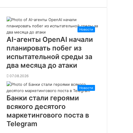
к
и
н
ф
л
Новости
ю
AI-агенты OpenAI начали
е
планировать побег из
н
с
испытательной среды за
-
два месяца до атаки
м
а
07.08.2026
р
к
Новости
е
Банки стали героями
т
и
всякого десятого
н
маркетингового поста в
г
Telegram
а
в