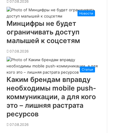
07.08.2026
о
ш
Новости
е
л
Минцифры не будет
в
ограничивать доступ
ф
малышей к соцсетям
а
з
07.08.2026
у
с
т
Статьи
а
г
Каким брендам вправду
н
необходимы mobile push-
а
коммуникации, а для кого
ц
и
это – лишняя растрата
и
ресурсов
о
п
07.08.2026
о