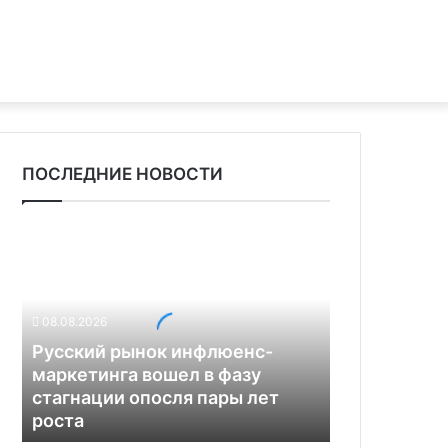
ПОСЛЕДНИЕ НОВОСТИ
Р
у
с
с
к
08.08.2026
и
Русский рынок инфлюенс-
й
маркетинга вошел в фазу
р
стагнации опосля пары лет
ы
роста
н
о