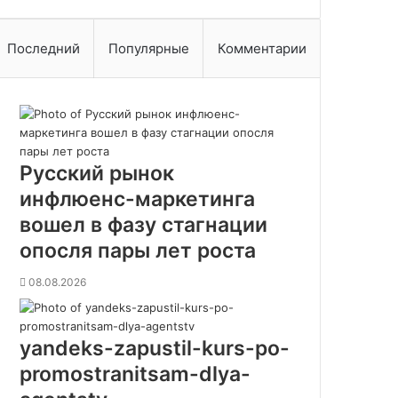
с
л
я
Последний
Популярные
Комментарии
п
а
р
ы
л
е
Русский рынок
т
р
инфлюенс-маркетинга
о
вошел в фазу стагнации
с
т
опосля пары лет роста
а
08.08.2026
yandeks-zapustil-kurs-po-
promostranitsam-dlya-