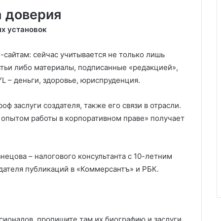
а доверия
ых установок
б-сайтам: сейчас учитывается не только лишь
татьи либо материалы, подписанные «редакцией»,
L – деньги, здоровье, юриспруденция.
ф заслуги создателя, также его связи в отрасли.
м опытом работы в корпоративном праве» получает
узнецова – налогового консультанта с 10-летним
здателя публикаций в «Коммерсантъ» и РБК.
ионалов, пропишите там их биографию и заслуги.