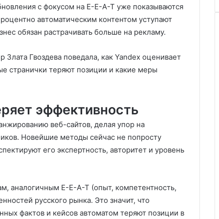
новления с фокусом на E-E-A-T уже показываются
процентно автоматическим контентом уступают
знес обязан растрачивать больше на рекламу.
p Злата Гвоздева поведала, как Yandex оценивает
ые странички теряют позиции и какие меры
еряет эффективность
анжированию веб-сайтов, делая упор на
иков. Новейшие методы сейчас не попросту
спектируют его экспертность, авторитет и уровень
м, аналогичным E-E-A-T (опыт, компетентность,
енностей русского рынка. Это значит, что
ных фактов и кейсов автоматом теряют позиции в