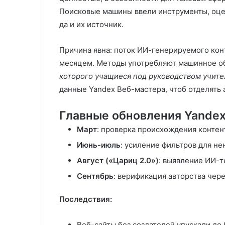
Поисковые машины ввели инструменты, оце
да и их источник.
Причина явна: поток ИИ-генерируемого кон
месяцем. Методы употребляют машинное 
которого учащиеся под руководством учите
данные Yandex Веб-мастера, чтоб отделять
Главные обновления Yandex’
Март
: проверка происхождения контен
Июнь-июль
: усиление фильтров для н
Август («Цариц 2.0»)
: выявление ИИ-т
Сентябрь
: верификация авторства чер
Последствия:
Веб-сайты без создателей упускали до 