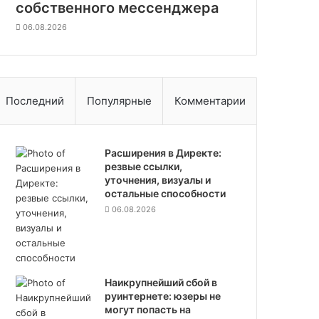
собственного мессенджера
л
06.08.2026
ь
н
ы
е
с
Последний
Популярные
Комментарии
п
о
с
о
Расширения в Директе:
б
резвые ссылки,
н
уточнения, визуалы и
о
остальные способности
с
06.08.2026
т
и
Наикрупнейший сбой в
руинтернете: юзеры не
могут попасть на