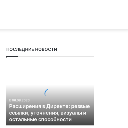
ПОСЛЕДНИЕ НОВОСТИ
Р
а
с
ш
и
р
06.08.2026
е
Расширения в Директе: резвые
н
ссылки, уточнения, визуалы и
и
остальные способности
я
в