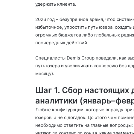
удержать клиента.
2026 год – безупречное время, чтоб системн
избыточное, упростить путь юзера, создать
огромных бюджетов либо глобальных редиз
поочередных действий.
Специалисты Demis Group поведали, как выя
путь юзера и увеличивать конверсию без д
месяцу).
Шаг 1. Сбор настоящих 
аналитики (январь–фев
Любые конфигурации, которые вправду прин
юзеров, а не с догадок. До этого чем помен
необходимо ответить на главные вопросцы: г
читают ли контент до конца, какие элемент