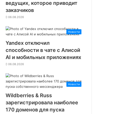
у
ведущих, которое приводит
т
заказчиков
о
ч
06.08.2026
н
е
Новости
н
и
Yandex отключил
я
способности в чате с Алисой
,
в
AI и мобильных приложениях
и
06.08.2026
з
у
а
л
Новости
ы
и
Wildberries & Russ
о
зарегистрировала наиболее
с
т
170 доменов для пуска
а