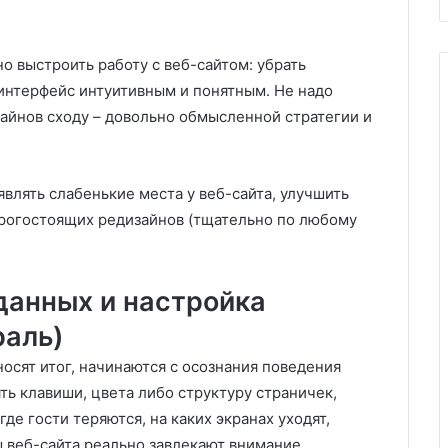
о выстроить работу с веб-сайтом: убрать
 интерфейс интуитивным и понятным. Не надо
айнов сходу – довольно обмысленной стратегии и
влять слабенькие места у веб-сайта, улучшить
орогостоящих редизайнов (тщательно по любому
данных и настройка
раль)
осят итог, начинаются с осознания поведения
ять клавиши, цвета либо структуру страничек,
де гости теряются, на каких экранах уходят,
ы веб-сайта реально завлекают внимание.