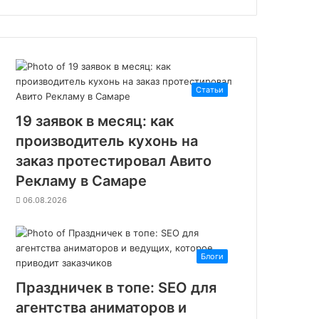
Д
и
р
е
к
т
Статьи
е
:
19 заявок в месяц: как
р
производитель кухонь на
е
з
заказ протестировал Авито
в
Рекламу в Самаре
ы
06.08.2026
е
с
с
ы
Блоги
л
к
Праздничек в топе: SEO для
и
агентства аниматоров и
,