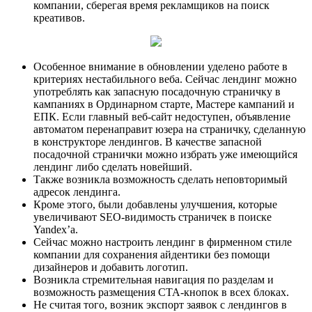
компании, сберегая время рекламщиков на поиск
креативов.
Особенное внимание в обновлении уделено работе в
критериях нестабильного веба. Сейчас лендинг можно
употреблять как запасную посадочную страничку в
кампаниях в Ординарном старте, Мастере кампаний и
ЕПК. Если главный веб-сайт недоступен, объявление
автоматом перенаправит юзера на страничку, сделанную
в конструкторе лендингов. В качестве запасной
посадочной странички можно избрать уже имеющийся
лендинг либо сделать новейший.
Также возникла возможность сделать неповторимый
адресок лендинга.
Кроме этого, были добавлены улучшения, которые
увеличивают SEO-видимость страничек в поиске
Yandex’а.
Сейчас можно настроить лендинг в фирменном стиле
компании для сохранения айдентики без помощи
дизайнеров и добавить логотип.
Возникла стремительная навигация по разделам и
возможность размещения CTA-кнопок в всех блоках.
Не считая того, возник экспорт заявок с лендингов в